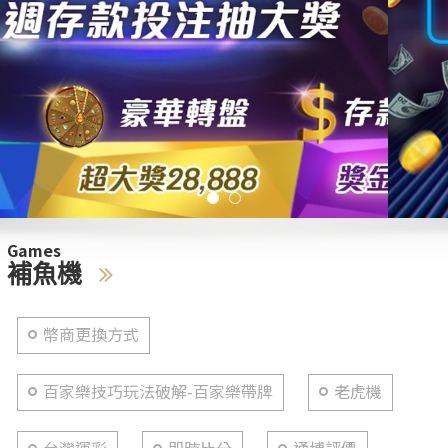
Games
補魚機
幣商更換方式
百家樂技巧玩法破解-百家樂帶牌
老虎機