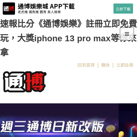
通博娛樂城 APP下載
立即下載
老虎機 捕魚機 體育 真人娛樂
速報比分《通博娛樂》註冊立即免費
玩，大獎iphone 13 pro max等你來
拿
回到首頁
|
簡体
|
立即註冊