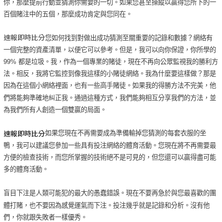
你，那麼提前行動並猜測你需要的一切。如果您甚至操縱以贏得您所下的一
百個賭注中的五個，那麼成功肯定與您同在。
速報即時比分
您如何找到對做出成功猜測至關重要的記錄和數據？網絡有
一個完整的資產清單，以便它可以參考。但是，我可以向你保證，你所學的
99% 都是垃圾。我，作為一個專業的賭徒，現在不再向公眾監視我的勝利方
法。相反，我將它監控到像我這樣的小賭徒網絡。我為什麼要這樣做？那是
因為在這個小網絡裡面，也有一些高手賭徒。如果我的得勝方法不完美，他
們將能夠準確地糾正我。通過這種方式，我們能夠相互分享我們的方法，並
為我們所有人創造一個雙贏的局面。
速報即時比分
如果您現在不再需要成為準備輸掉您猜測的每套衣服的坐
鴨，我可以建議您參加一些具有投注網絡的體育活動。您現在將不再需要最
方便的檢查技術，而您所掌握的技術絕不是可見的，但您還可以贏得盡可能
多的體育活動。
盲目下注是人類可能犯的最大的愚蠢錯誤。現在不要再急於與您最喜歡的團
體打賭，也不要因為感覺運氣而下注。投注幾乎就是記錄和分析。沒有他
們，你就跟失敗者一樣優秀。