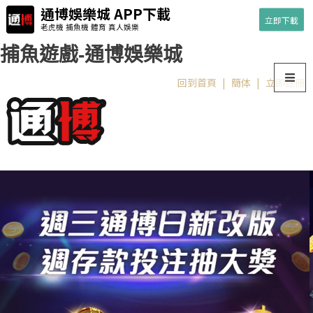
通博娛樂城 APP下載
立即下載
老虎機 捕魚機 體育 真人娛樂
捕魚遊戲-通博娛樂城
回到首頁
|
簡体
|
立即註冊