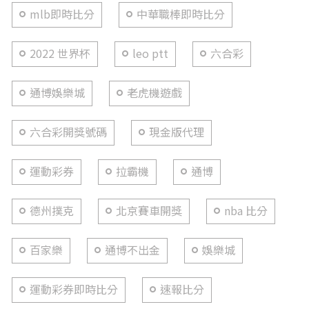
mlb即時比分
中華職棒即時比分
2022 世界杯
leo ptt
六合彩
通博娛樂城
老虎機遊戲
六合彩開獎號碼
現金版代理
運動彩券
拉霸機
通博
德州撲克
北京賽車開獎
nba 比分
百家樂
通博不出金
娛樂城
運動彩券即時比分
速報比分