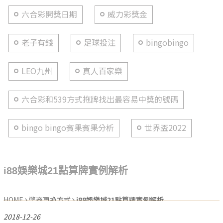
六合彩開獎日期
威力彩獎金
老子有錢
足球投注
bingobingo
LEO九州
真人百家樂
六合彩和539方式拖牌找出最容易中獎的號碼
bingo bingo賓果賓果分析
世界盃2022
i88娛樂城21點算牌實例解析
HOME
幣商更換方式
i88娛樂城21點算牌實例解析
2018-12-26