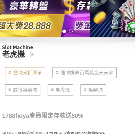
Slot Machine
老虎機
通博分析清單
通博娛樂百萬獎金天天拿
威博娛樂城
老虎機
娛樂城
1788hoya會員限定存款送50%
HOME
通博分析清單
1788hoya會員限定存款送50%