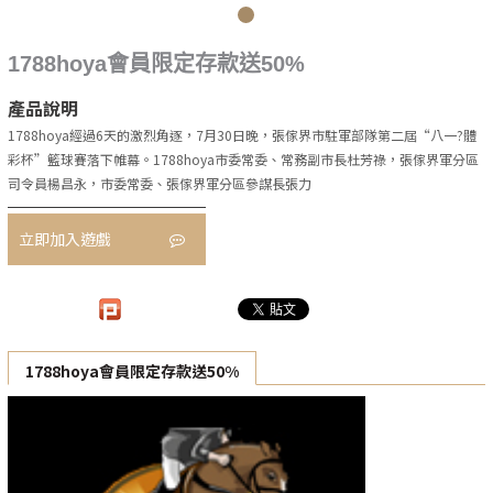
1788hoya會員限定存款送50%
產品說明
1788hoya經過6天的激烈角逐，7月30日晚，張傢界市駐軍部隊第二屆“八一?體
彩杯”籃球賽落下帷幕。1788hoya市委常委、常務副市長杜芳祿，張傢界軍分區
司令員楊昌永，市委常委、張傢界軍分區參謀長張力
立即加入遊戲
1788hoya會員限定存款送50%