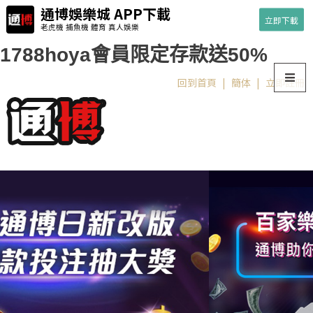
通博娛樂城 APP下載
立即下載
老虎機 捕魚機 體育 真人娛樂
1788hoya會員限定存款送50%
回到首頁
|
簡体
|
立即註冊