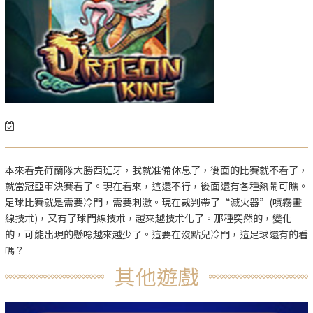
本來看完荷蘭隊大勝西班牙，我就准備休息了，後面的比賽就不看了，
就當冠亞軍決賽看了。現在看來，這還不行，後面還有各種熱鬧可瞧。
足球比賽就是需要冷門，需要刺激。現在裁判帶了“滅火器”(噴霧畫
線技朮)，又有了球門線技朮，越來越技朮化了。那種突然的，變化
的，可能出現的懸唸越來越少了。這要在沒點兒冷門，這足球還有的看
嗎？
其他遊戲