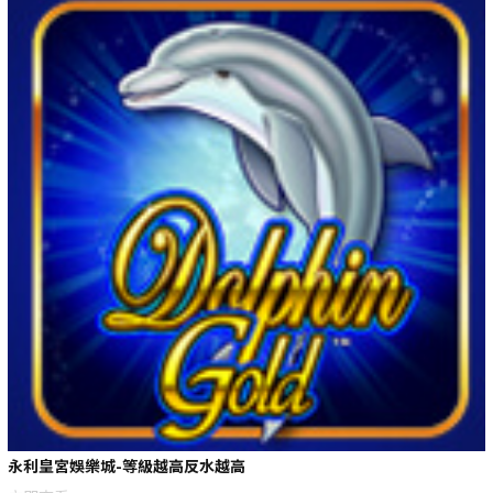
永利皇宮娛樂城-等級越高反水越高