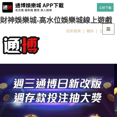
通博娛樂城 APP下載
立即下載
老虎機 捕魚機 體育 真人娛樂
財神娛樂城-高水位娛樂城線上遊戲
回到首頁
|
簡体
|
立即註冊