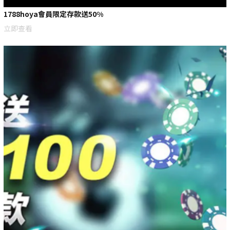
1788hoya會員限定存款送50%
立即查看