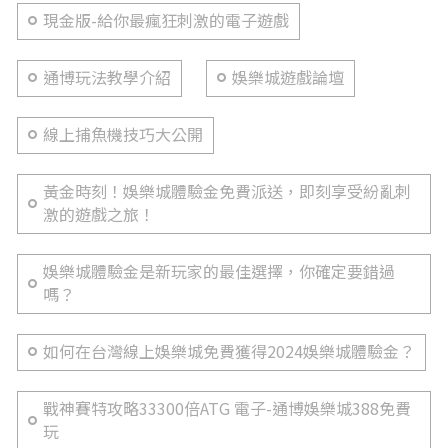
現金版-給你最瘋狂刺激的電子遊戲
通博玩法教學介紹
娛樂城遊戲論壇
線上捕魚機技巧大公開
黃金時刻！娛樂城體驗金免費派送，即刻享受紛亂刺
激的遊戲之旅！
娛樂城體驗金是新玩家的最佳選擇，你確定要錯過
嗎？
如何在台灣線上娛樂城免費獲得2024娛樂城體驗金？
戰神賽特攻略33300倍ATG 電子-通博娛樂城388免費
玩